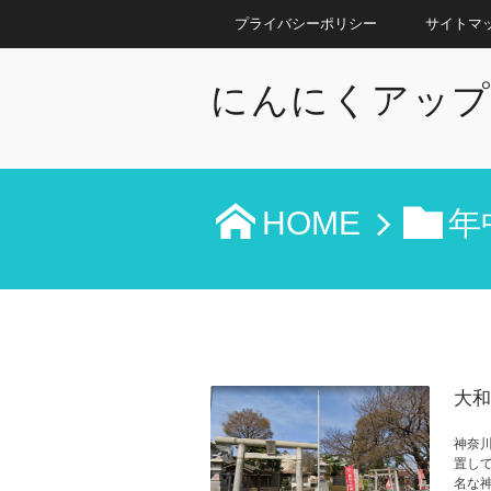
プライバシーポリシー
サイトマ
にんにくアッ
HOME
年
大和
神奈
置し
名な