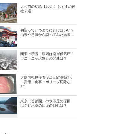
大和市の初詣【2024】おすすめ神
社７選！
初詣っていつまでに行けばいい？
由来や意味から調べてみた結果…
関東で積雪！原因は南岸低気圧？
ラニーニャ現象との関連は？
大腸内視鏡検査(3回目)の体験記
（費用・食事・ポリープ切除な
ど）
東京（首都圏）の水不足の原因
は？貯水率の回復の目処は？