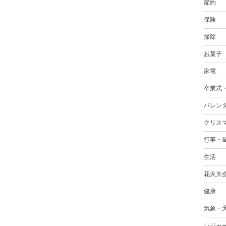
節約
保険
掃除
お菓子
家電
卒業式
バレン
クリス
行事・
生活
花火大
健康
気象・
レジャ