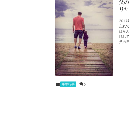
父の
りた
20
忘れ
はそ
説し
父の日
年中行事
0