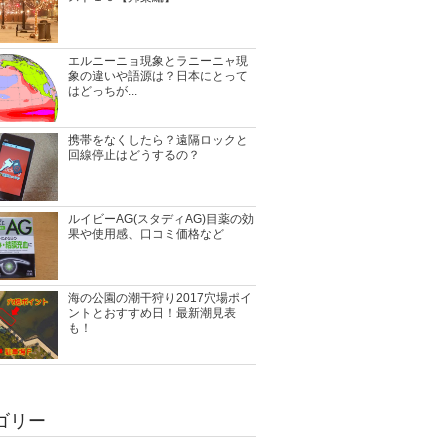
エルニーニョ現象とラニーニャ現
象の違いや語源は？日本にとって
はどっちが...
携帯をなくしたら？遠隔ロックと
回線停止はどうするの？
ルイビーAG(スタディAG)目薬の効
果や使用感、口コミ価格など
海の公園の潮干狩り2017穴場ポイ
ントとおすすめ日！最新潮見表
も！
ゴリー