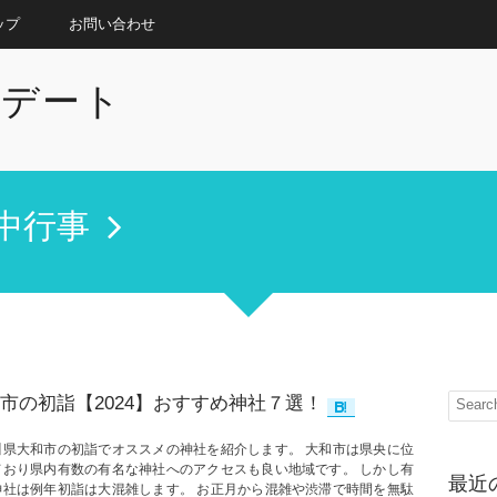
ップ
お問い合わせ
プデート
中行事
市の初詣【2024】おすすめ神社７選！
川県大和市の初詣でオススメの神社を紹介します。 大和市は県央に位
ており県内有数の有名な神社へのアクセスも良い地域です。 しかし有
最近
神社は例年初詣は大混雑します。 お正月から混雑や渋滞で時間を無駄