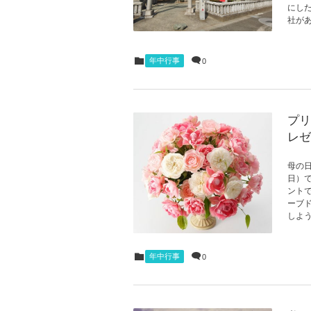
にし
社があ
年中行事
0
プリ
レゼ
母の日
日）
ント
ーブ
しよう
年中行事
0