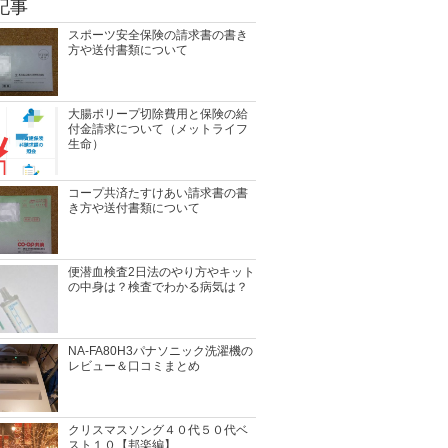
記事
スポーツ安全保険の請求書の書き
方や送付書類について
大腸ポリープ切除費用と保険の給
付金請求について（メットライフ
生命）
コープ共済たすけあい請求書の書
き方や送付書類について
便潜血検査2日法のやり方やキット
の中身は？検査でわかる病気は？
NA-FA80H3パナソニック洗濯機の
レビュー＆口コミまとめ
クリスマスソング４０代５０代ベ
スト１０【邦楽編】